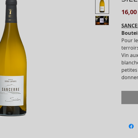
16,00
SANCE
Boutei
Pour le
terroirs
Vin au
blanche
petites
donnent