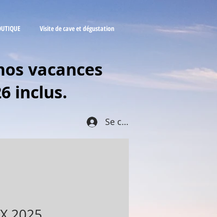
OUTIQUE
Visite de cave et dégustation
nos vacances
6 inclus.
Se connecter
EX 2025